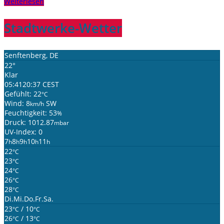
Weiterlesen
Stadtwerke-Wetter
Senftenberg, DE
22°
Klar
05:41
20:37 CEST
Gefühlt: 22
°C
Wind: 8
SW
km/h
Feuchtigkeit: 53
%
Druck: 1012.87
mbar
UV-Index: 0
7
8
9
10
11
h
h
h
h
h
22
°C
23
°C
24
°C
26
°C
28
°C
Di.
Mi.
Do.
Fr.
Sa.
23
/ 10
°C
°C
26
/ 13
°C
°C