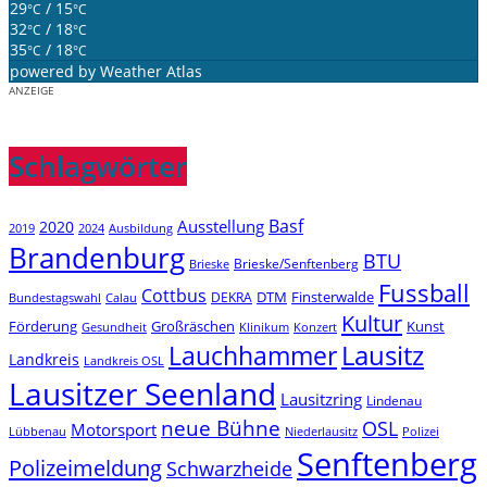
29
/ 15
°C
°C
32
/ 18
°C
°C
35
/ 18
°C
°C
powered by
Weather Atlas
ANZEIGE
Schlagwörter
Basf
Ausstellung
2020
2019
2024
Ausbildung
Brandenburg
BTU
Brieske/Senftenberg
Brieske
Fussball
Cottbus
DTM
Finsterwalde
DEKRA
Bundestagswahl
Calau
Kultur
Förderung
Großräschen
Kunst
Konzert
Gesundheit
Klinikum
Lauchhammer
Lausitz
Landkreis
Landkreis OSL
Lausitzer Seenland
Lausitzring
Lindenau
neue Bühne
OSL
Motorsport
Niederlausitz
Lübbenau
Polizei
Senftenberg
Polizeimeldung
Schwarzheide