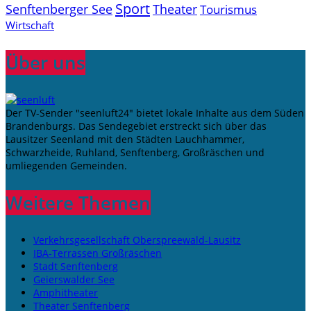
Sport
Senftenberger See
Theater
Tourismus
Wirtschaft
Über uns
Der TV-Sender "seenluft24" bietet lokale Inhalte aus dem Süden
Brandenburgs. Das Sendegebiet erstreckt sich über das
Lausitzer Seenland mit den Städten Lauchhammer,
Schwarzheide, Ruhland, Senftenberg, Großräschen und
umliegenden Gemeinden.
Weitere Themen
Verkehrsgesellschaft Oberspreewald-Lausitz
IBA-Terrassen Großräschen
Stadt Senftenberg
Geierswalder See
Amphitheater
Theater Senftenberg