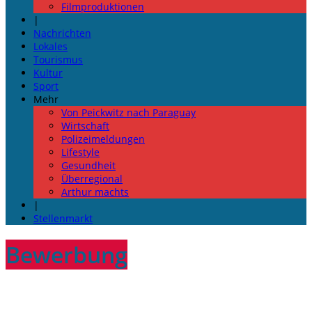
Filmproduktionen
|
Nachrichten
Lokales
Tourismus
Kultur
Sport
Mehr
Von Peickwitz nach Paraguay
Wirtschaft
Polizeimeldungen
Lifestyle
Gesundheit
Überregional
Arthur machts
|
Stellenmarkt
Bewerbung