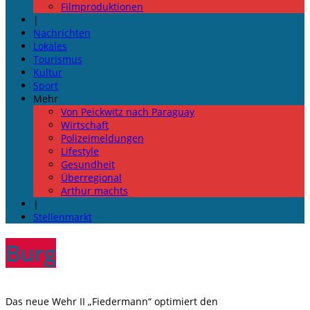
Filmproduktionen
|
Nachrichten
Lokales
Tourismus
Kultur
Sport
Mehr
Von Peickwitz nach Paraguay
Wirtschaft
Polizeimeldungen
Lifestyle
Gesundheit
Überregional
Arthur machts
|
Stellenmarkt
Burg
Das neue Wehr II „Fiedermann“ optimiert den