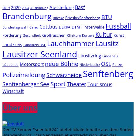
Basf
Ausstellung
2020
2019
2024
Ausbildung
Brandenburg
BTU
Brieske/Senftenberg
Brieske
Fussball
Cottbus
DTM
Finsterwalde
DEKRA
Bundestagswahl
Calau
Kultur
Förderung
Großräschen
Kunst
Konzert
Gesundheit
Klinikum
Lauchhammer
Lausitz
Landkreis
Landkreis OSL
Lausitzer Seenland
Lausitzring
Lindenau
neue Bühne
OSL
Motorsport
Niederlausitz
Lübbenau
Polizei
Senftenberg
Polizeimeldung
Schwarzheide
Sport
Senftenberger See
Theater
Tourismus
Wirtschaft
Über uns
Der TV-Sender "seenluft24" bietet lokale Inhalte aus dem Süden
Brandenburgs. Das Sendegebiet erstreckt sich über das