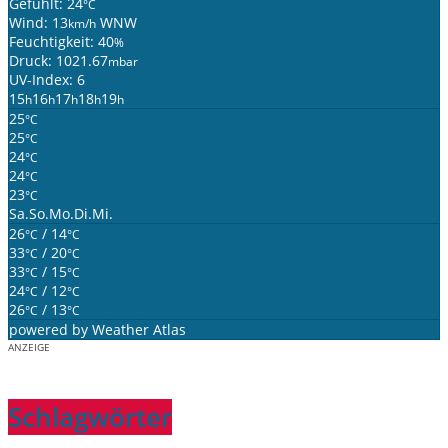
Gefühlt: 24
°C
Wind: 13
WNW
km/h
Feuchtigkeit: 40
%
Druck: 1021.67
mbar
UV-Index: 6
15
16
17
18
19
h
h
h
h
h
25
°C
25
°C
24
°C
24
°C
23
°C
Sa.
So.
Mo.
Di.
Mi.
26
/ 14
°C
°C
33
/ 20
°C
°C
33
/ 15
°C
°C
24
/ 12
°C
°C
26
/ 13
°C
°C
powered by
Weather Atlas
ANZEIGE
Schlagwörter