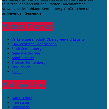
Lausitzer Seenland mit den Städten Lauchhammer,
Schwarzheide, Ruhland, Senftenberg, Großräschen und
umliegenden Gemeinden.
Weitere Themen
Verkehrsgesellschaft Oberspreewald-Lausitz
IBA-Terrassen Großräschen
Stadt Senftenberg
Geierswalder See
Amphitheater
Theater Senftenberg
Diskutieren
Events
Wichtige Links
Datenschutz
Impressum
Downloads