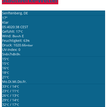
Stadtwerke-Wetter
Senftenberg, DE
17°
Klar
05:40
20:38 CEST
Gefühlt: 17
°C
Wind: 8
E
km/h
Feuchtigkeit: 63
%
Druck: 1020.66
mbar
UV-Index: 0
5
6
7
8
9
h
h
h
h
h
15
°C
15
°C
16
°C
18
°C
21
°C
Mo.
Di.
Mi.
Do.
Fr.
33
/ 14
°C
°C
23
/ 11
°C
°C
26
/ 13
°C
°C
29
/ 14
°C
°C
32
/ 17
°C
°C