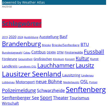
powered by
Weather Atlas
ANZEIGE
Schlagwörter
Basf
Ausstellung
2020
2019
2024
Ausbildung
Brandenburg
BTU
Brieske/Senftenberg
Brieske
Fussball
Cottbus
DTM
Finsterwalde
DEKRA
Bundestagswahl
Calau
Kultur
Förderung
Großräschen
Kunst
Konzert
Gesundheit
Klinikum
Lauchhammer
Lausitz
Landkreis
Landkreis OSL
Lausitzer Seenland
Lausitzring
Lindenau
neue Bühne
OSL
Motorsport
Niederlausitz
Lübbenau
Polizei
Senftenberg
Polizeimeldung
Schwarzheide
Sport
Senftenberger See
Theater
Tourismus
Wirtschaft