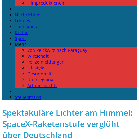
Filmproduktionen
|
Nachrichten
Lokales
Tourismus
Kultur
Sport
Mehr
Von Peickwitz nach Paraguay
Wirtschaft
Polizeimeldungen
Lifestyle
Gesundheit
Überregional
Arthur machts
|
Stellenmarkt
Spektakuläre Lichter am Himmel:
SpaceX-Raketenstufe verglüht
über Deutschland