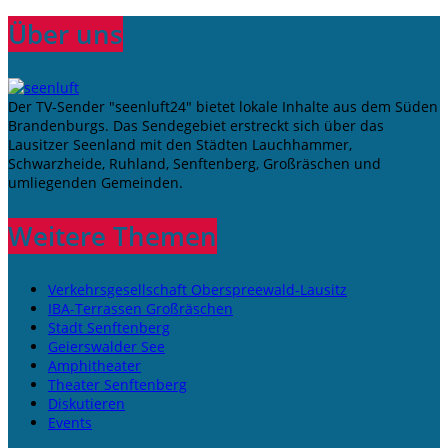
Über uns
Der TV-Sender "seenluft24" bietet lokale Inhalte aus dem Süden
Brandenburgs. Das Sendegebiet erstreckt sich über das
Lausitzer Seenland mit den Städten Lauchhammer,
Schwarzheide, Ruhland, Senftenberg, Großräschen und
umliegenden Gemeinden.
Weitere Themen
Verkehrsgesellschaft Oberspreewald-Lausitz
IBA-Terrassen Großräschen
Stadt Senftenberg
Geierswalder See
Amphitheater
Theater Senftenberg
Diskutieren
Events