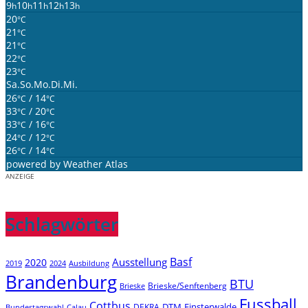
9
10
11
12
13
h
h
h
h
h
20
°C
21
°C
21
°C
22
°C
23
°C
Sa.
So.
Mo.
Di.
Mi.
26
/ 14
°C
°C
33
/ 20
°C
°C
33
/ 16
°C
°C
24
/ 12
°C
°C
26
/ 14
°C
°C
powered by
Weather Atlas
ANZEIGE
Schlagwörter
Basf
Ausstellung
2020
2019
2024
Ausbildung
Brandenburg
BTU
Brieske/Senftenberg
Brieske
Fussball
Cottbus
DTM
Finsterwalde
DEKRA
Bundestagswahl
Calau