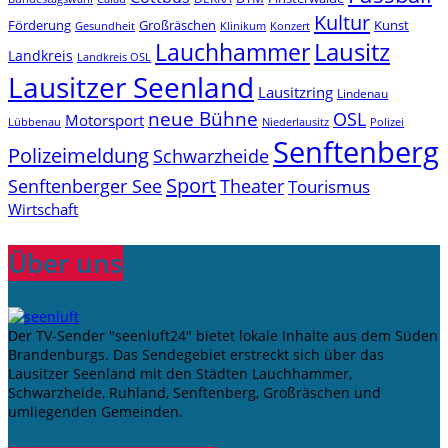
Kultur
Förderung
Großräschen
Kunst
Konzert
Gesundheit
Klinikum
Lauchhammer
Lausitz
Landkreis
Landkreis OSL
Lausitzer Seenland
Lausitzring
Lindenau
neue Bühne
OSL
Motorsport
Niederlausitz
Lübbenau
Polizei
Senftenberg
Polizeimeldung
Schwarzheide
Sport
Senftenberger See
Theater
Tourismus
Wirtschaft
Über uns
Der TV-Sender "seenluft24" bietet lokale Inhalte aus dem Süden
Brandenburgs. Das Sendegebiet erstreckt sich über das
Lausitzer Seenland mit den Städten Lauchhammer,
Schwarzheide, Ruhland, Senftenberg, Großräschen und
umliegenden Gemeinden.