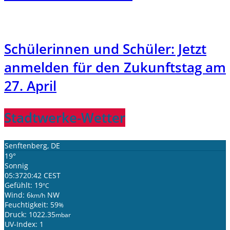
Schülerinnen und Schüler: Jetzt
anmelden für den Zukunftstag am
27. April
Stadtwerke-Wetter
Senftenberg, DE
19°
Sonnig
05:37
20:42 CEST
Gefühlt: 19
°C
Wind: 6
NW
km/h
Feuchtigkeit: 59
%
Druck: 1022.35
mbar
UV-Index: 1