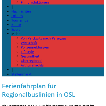
Filmproduktionen
|
Nachrichten
Lokales
Tourismus
Kultur
Sport
Mehr
Von Peickwitz nach Paraguay
Wirtschaft
Polizeimeldungen
Lifestyle
Gesundheit
Überregional
Arthur machts
|
Stellenmarkt
Ferienfahrplan für
Regionalbuslinien in OSL
Ab Donnerstag, 17.12.2020 bis vorerst 10.01.2021 tritt im