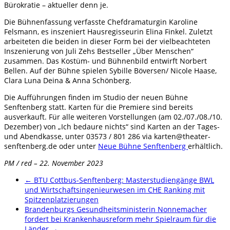
Bürokratie – aktueller denn je.
Die Bühnenfassung verfasste Chefdramaturgin Karoline
Felsmann, es inszeniert Hausregisseurin Elina Finkel. Zuletzt
arbeiteten die beiden in dieser Form bei der vielbeachteten
Inszenierung von Juli Zehs Bestseller „Über Menschen“
zusammen. Das Kostüm- und Bühnenbild entwirft Norbert
Bellen. Auf der Bühne spielen Sybille Böversen/ Nicole Haase,
Clara Luna Deina & Anna Schönberg.
Die Aufführungen finden im Studio der neuen Bühne
Senftenberg statt. Karten für die Premiere sind bereits
ausverkauft. Für alle weiteren Vorstellungen (am 02./07./08./10.
Dezember) von „Ich bedaure nichts“ sind Karten an der Tages-
und Abendkasse, unter 03573 / 801 286 via karten@theater-
senftenberg.de oder unter
Neue Bühne Senftenberg
erhältlich.
PM / red – 22. November 2023
←
BTU Cottbus-Senftenberg: Masterstudiengänge BWL
und Wirtschaftsingenieurwesen im CHE Ranking mit
Spitzenplatzierungen
Brandenburgs Gesundheitsministerin Nonnemacher
fordert bei Krankenhausreform mehr Spielraum für die
Länder
→