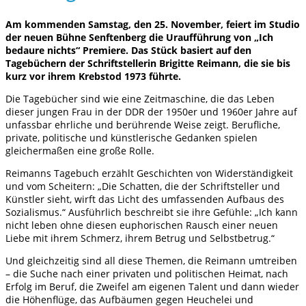
Am kommenden Samstag, den 25. November, feiert im Studio
der neuen Bühne Senftenberg die Uraufführung von „Ich
bedaure nichts“ Premiere. Das Stück basiert auf den
Tagebüchern der Schriftstellerin Brigitte Reimann, die sie bis
kurz vor ihrem Krebstod 1973 führte.
Die Tagebücher sind wie eine Zeitmaschine, die das Leben
dieser jungen Frau in der DDR der 1950er und 1960er Jahre auf
unfassbar ehrliche und berührende Weise zeigt. Berufliche,
private, politische und künstlerische Gedanken spielen
gleichermaßen eine große Rolle.
Reimanns
Tagebuch erzählt Geschichten von Widerständigkeit
und vom Scheitern: „Die Schatten, die der Schriftsteller und
Künstler sieht, wirft das Licht des umfassenden Aufbaus des
Sozialismus.“
Ausführlich beschreibt sie ihre Gefühle: „Ich kann
nicht leben ohne diesen euphorischen Rausch einer neuen
Liebe mit ihrem Schmerz, ihrem Betrug und Selbstbetrug.“
Und gleichzeitig sind all diese Themen, die Reimann umtreiben
– die Suche nach einer privaten und politischen Heimat, nach
Erfolg im Beruf, die Zweifel am eigenen Talent und dann wieder
die Höhenflüge, das Aufbäumen gegen Heuchelei und