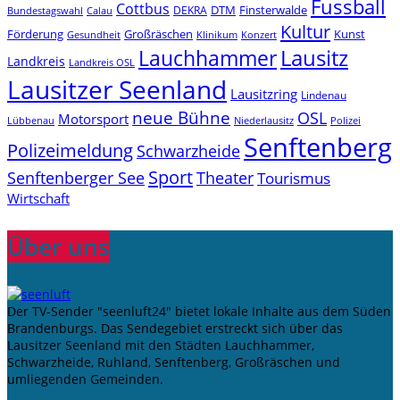
Fussball
Cottbus
DTM
Finsterwalde
DEKRA
Bundestagswahl
Calau
Kultur
Förderung
Großräschen
Kunst
Konzert
Gesundheit
Klinikum
Lauchhammer
Lausitz
Landkreis
Landkreis OSL
Lausitzer Seenland
Lausitzring
Lindenau
neue Bühne
OSL
Motorsport
Niederlausitz
Lübbenau
Polizei
Senftenberg
Polizeimeldung
Schwarzheide
Sport
Senftenberger See
Theater
Tourismus
Wirtschaft
Über uns
Der TV-Sender "seenluft24" bietet lokale Inhalte aus dem Süden
Brandenburgs. Das Sendegebiet erstreckt sich über das
Lausitzer Seenland mit den Städten Lauchhammer,
Schwarzheide, Ruhland, Senftenberg, Großräschen und
umliegenden Gemeinden.