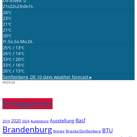
UV-Index: 0
21
22
23
0
1
h
h
h
h
h
24
°C
23
°C
21
°C
21
°C
20
°C
Fr.
Sa.
So.
Mo.
Di.
25
/ 13
°C
°C
26
/ 14
°C
°C
33
/ 20
°C
°C
33
/ 16
°C
°C
26
/ 13
°C
°C
Senftenberg, DE
10 days weather forecast ▸
ANZEIGE
Schlagwörter
Basf
Ausstellung
2020
2019
2024
Ausbildung
Brandenburg
BTU
Brieske/Senftenberg
Brieske