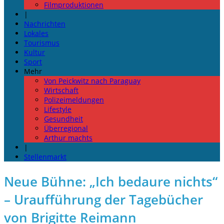
Filmproduktionen
|
Nachrichten
Lokales
Tourismus
Kultur
Sport
Mehr
Von Peickwitz nach Paraguay
Wirtschaft
Polizeimeldungen
Lifestyle
Gesundheit
Überregional
Arthur machts
|
Stellenmarkt
Neue Bühne: „Ich bedaure nichts“
– Uraufführung der Tagebücher
von Brigitte Reimann