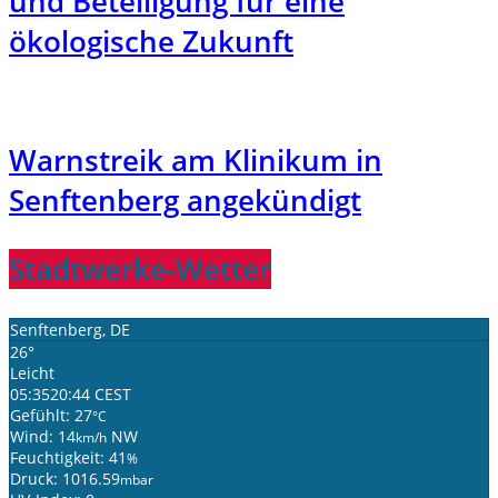
und Beteiligung für eine
ökologische Zukunft
Warnstreik am Klinikum in
Senftenberg angekündigt
Stadtwerke-Wetter
Senftenberg, DE
26°
Leicht
05:35
20:44 CEST
Gefühlt: 27
°C
Wind: 14
NW
km/h
Feuchtigkeit: 41
%
Druck: 1016.59
mbar