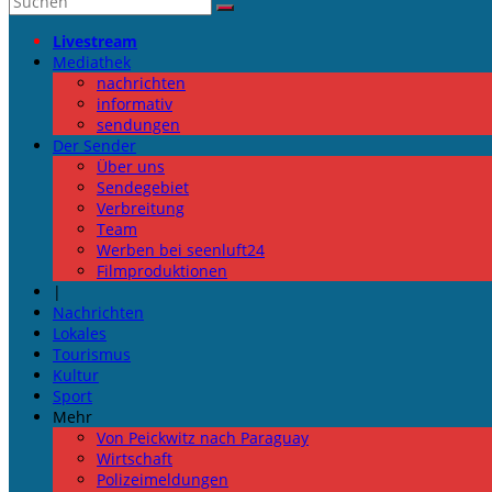
Livestream
Mediathek
nachrichten
informativ
sendungen
Der Sender
Über uns
Sendegebiet
Verbreitung
Team
Werben bei seenluft24
Filmproduktionen
|
Nachrichten
Lokales
Tourismus
Kultur
Sport
Mehr
Von Peickwitz nach Paraguay
Wirtschaft
Polizeimeldungen