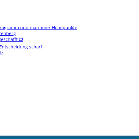
enprogramm und maritimer Höhepunkte
ftenberg
schafft 🎞️
t Entscheidung scharf
tz