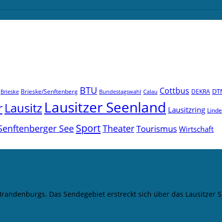
BTU
Cottbus
DT
Brieske/Senftenberg
DEKRA
Brieske
Bundestagswahl
Calau
Lausitzer Seenland
r
Lausitz
Lausitzring
Lind
Sport
Senftenberger See
Theater
Tourismus
Wirtschaft
 Brandenburgs. Das Sendegebiet erstreckt sich über das Lausitze