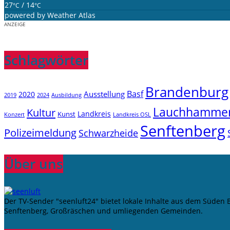
27
/ 14
°C
°C
powered by
Weather Atlas
ANZEIGE
Schlagwörter
Brandenburg
Basf
Ausstellung
2020
2019
2024
Ausbildung
Lauchhamme
Kultur
Landkreis
Kunst
Konzert
Landkreis OSL
Senftenberg
Polizeimeldung
Schwarzheide
Über uns
Der TV-Sender "seenluft24" bietet lokale Inhalte aus dem Süden
Senftenberg, Großräschen und umliegenden Gemeinden.