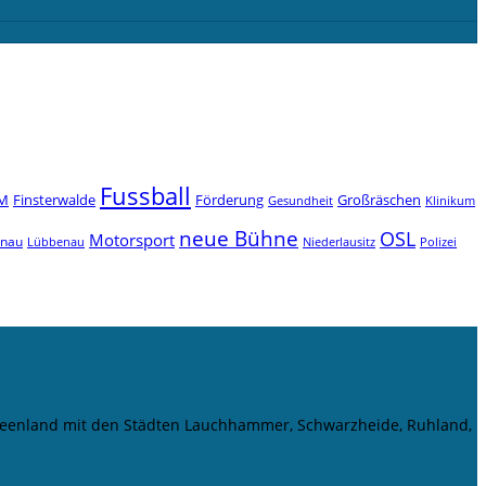
Fussball
M
Finsterwalde
Förderung
Großräschen
Gesundheit
Klinikum
neue Bühne
OSL
Motorsport
enau
Niederlausitz
Lübbenau
Polizei
r Seenland mit den Städten Lauchhammer, Schwarzheide, Ruhland,