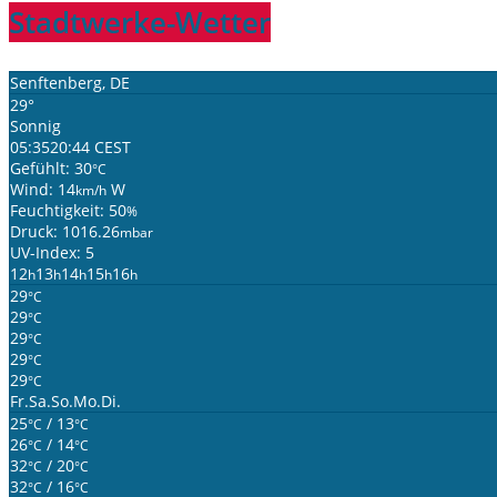
Stadtwerke-Wetter
Senftenberg, DE
29°
Sonnig
05:35
20:44 CEST
Gefühlt: 30
°C
Wind: 14
W
km/h
Feuchtigkeit: 50
%
Druck: 1016.26
mbar
UV-Index: 5
12
13
14
15
16
h
h
h
h
h
29
°C
29
°C
29
°C
29
°C
29
°C
Fr.
Sa.
So.
Mo.
Di.
25
/ 13
°C
°C
26
/ 14
°C
°C
32
/ 20
°C
°C
32
/ 16
°C
°C