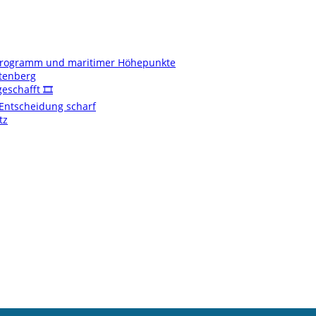
enprogramm und maritimer Höhepunkte
ftenberg
schafft 🎞️
t Entscheidung scharf
tz