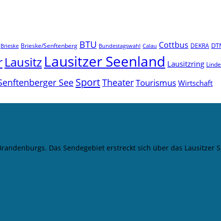
BTU
Cottbus
DT
Brieske/Senftenberg
DEKRA
Brieske
Bundestagswahl
Calau
Lausitzer Seenland
r
Lausitz
Lausitzring
Lind
Sport
Senftenberger See
Theater
Tourismus
Wirtschaft
 Brandenburgs. Das Sendegebiet erstreckt sich über das Lausitze