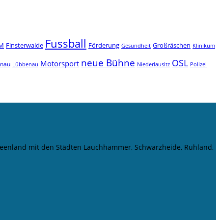
Fussball
M
Finsterwalde
Förderung
Großräschen
Gesundheit
Klinikum
neue Bühne
OSL
Motorsport
enau
Niederlausitz
Lübbenau
Polizei
r Seenland mit den Städten Lauchhammer, Schwarzheide, Ruhland,