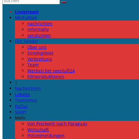
Livestream
Mediathek
nachrichten
informativ
sendungen
Der Sender
Über uns
Sendegebiet
Verbreitung
Team
Werben bei seenluft24
Filmproduktionen
|
Nachrichten
Lokales
Tourismus
Kultur
Sport
Mehr
Von Peickwitz nach Paraguay
Wirtschaft
Polizeimeldungen