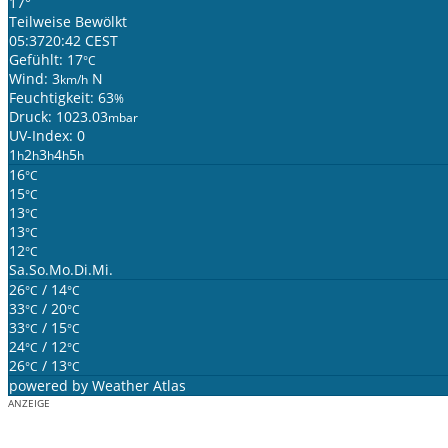
17°
Teilweise Bewölkt
05:37
20:42 CEST
Gefühlt: 17
°C
Wind: 3
N
km/h
Feuchtigkeit: 63
%
Druck: 1023.03
mbar
UV-Index: 0
1
2
3
4
5
h
h
h
h
h
16
°C
15
°C
13
°C
13
°C
12
°C
Sa.
So.
Mo.
Di.
Mi.
26
/ 14
°C
°C
33
/ 20
°C
°C
33
/ 15
°C
°C
24
/ 12
°C
°C
26
/ 13
°C
°C
powered by
Weather Atlas
ANZEIGE