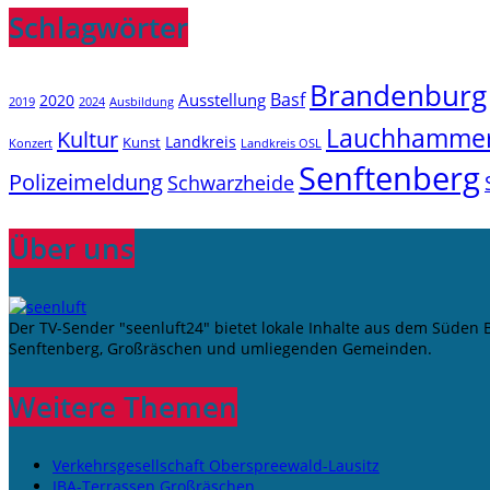
Schlagwörter
Brandenburg
Basf
Ausstellung
2020
2019
2024
Ausbildung
Lauchhamme
Kultur
Landkreis
Kunst
Konzert
Landkreis OSL
Senftenberg
Polizeimeldung
Schwarzheide
Über uns
Der TV-Sender "seenluft24" bietet lokale Inhalte aus dem Süden
Senftenberg, Großräschen und umliegenden Gemeinden.
Weitere Themen
Verkehrsgesellschaft Oberspreewald-Lausitz
IBA-Terrassen Großräschen