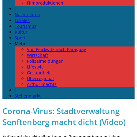
Filmproduktionen
|
Nachrichten
Lokales
Tourismus
Kultur
Sport
Mehr
Von Peickwitz nach Paraguay
Wirtschaft
Polizeimeldungen
Lifestyle
Gesundheit
Überregional
Arthur machts
|
Stellenmarkt
Corona-Virus: Stadtverwaltung
Senftenberg macht dicht (Video)
Aufgrund der aktuellen Lage im Zusammenhang mit dem