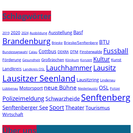
Schlagwörter
Basf
Ausstellung
2020
2019
2024
Ausbildung
Brandenburg
BTU
Brieske/Senftenberg
Brieske
Fussball
Cottbus
DTM
Finsterwalde
DEKRA
Bundestagswahl
Calau
Kultur
Förderung
Großräschen
Kunst
Konzert
Gesundheit
Klinikum
Lauchhammer
Lausitz
Landkreis
Landkreis OSL
Lausitzer Seenland
Lausitzring
Lindenau
neue Bühne
OSL
Motorsport
Niederlausitz
Lübbenau
Polizei
Senftenberg
Polizeimeldung
Schwarzheide
Sport
Senftenberger See
Theater
Tourismus
Wirtschaft
Über uns