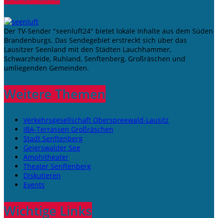
Der TV-Sender "seenluft24" bietet lokale Inhalte aus dem Süden
Brandenburgs. Das Sendegebiet erstreckt sich über das
Lausitzer Seenland mit den Städten Lauchhammer,
Schwarzheide, Ruhland, Senftenberg, Großräschen und
umliegenden Gemeinden.
Weitere Themen
Verkehrsgesellschaft Oberspreewald-Lausitz
IBA-Terrassen Großräschen
Stadt Senftenberg
Geierswalder See
Amphitheater
Theater Senftenberg
Diskutieren
Events
Wichtige Links