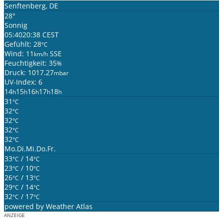
Senftenberg, DE
28°
Sonnig
05:40
20:38 CEST
Gefühlt: 28
°C
Wind: 11
SSE
km/h
Feuchtigkeit: 35
%
Druck: 1017.27
mbar
UV-Index: 6
14
15
16
17
18
h
h
h
h
h
31
°C
32
°C
32
°C
32
°C
32
°C
Mo.
Di.
Mi.
Do.
Fr.
33
/ 14
°C
°C
23
/ 10
°C
°C
26
/ 13
°C
°C
29
/ 14
°C
°C
32
/ 17
°C
°C
powered by
Weather Atlas
ANZEIGE