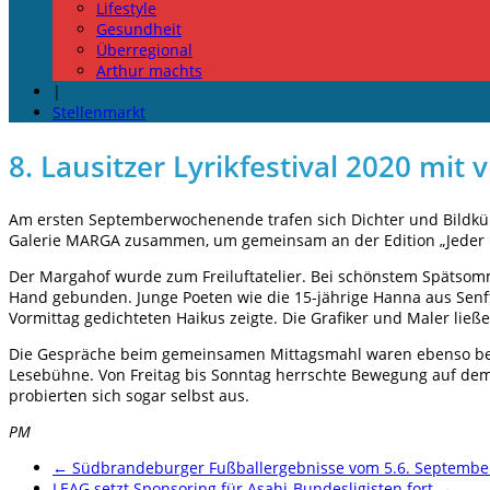
Lifestyle
Gesundheit
Überregional
Arthur machts
|
Stellenmarkt
8. Lausitzer Lyrikfestival 2020 mi
Am ersten Septemberwochenende trafen sich Dichter und Bildkün
Galerie MARGA zusammen, um gemeinsam an der Edition „Jeder ist
Der Margahof wurde zum Freiluftatelier. Bei schönstem Spätsom
Hand gebunden. Junge Poeten wie die 15-jährige Hanna aus Senft
Vormittag gedichteten Haikus zeigte. Die Grafiker und Maler lie
Die Gespräche beim gemeinsamen Mittagsmahl waren ebenso bede
Lesebühne. Von Freitag bis Sonntag herrschte Bewegung auf dem
probierten sich sogar selbst aus.
PM
←
Südbrandeburger Fußballergebnisse vom 5.6. Septembe
LEAG setzt Sponsoring für Asahi-Bundesligisten fort
→