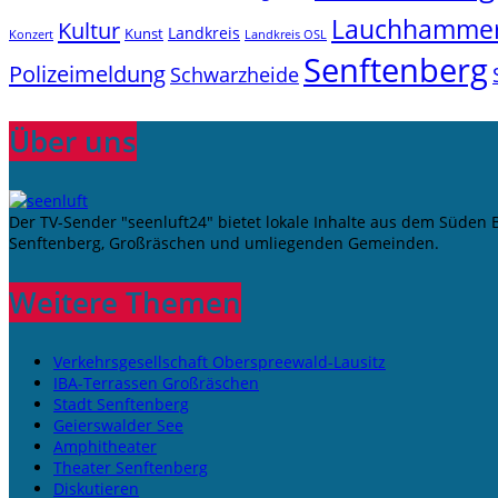
Lauchhamme
Kultur
Landkreis
Kunst
Konzert
Landkreis OSL
Senftenberg
Polizeimeldung
Schwarzheide
Über uns
Der TV-Sender "seenluft24" bietet lokale Inhalte aus dem Süden
Senftenberg, Großräschen und umliegenden Gemeinden.
Weitere Themen
Verkehrsgesellschaft Oberspreewald-Lausitz
IBA-Terrassen Großräschen
Stadt Senftenberg
Geierswalder See
Amphitheater
Theater Senftenberg
Diskutieren