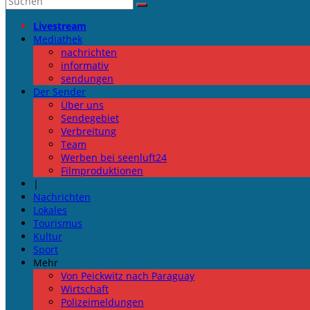
Livestream
Mediathek
nachrichten
informativ
sendungen
Der Sender
Über uns
Sendegebiet
Verbreitung
Team
Werben bei seenluft24
Filmproduktionen
|
Nachrichten
Lokales
Tourismus
Kultur
Sport
Mehr
Von Peickwitz nach Paraguay
Wirtschaft
Polizeimeldungen