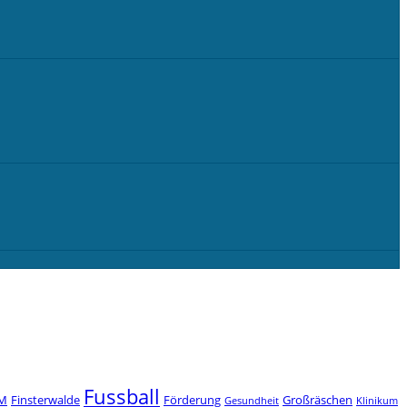
Fussball
M
Finsterwalde
Förderung
Großräschen
Gesundheit
Klinikum