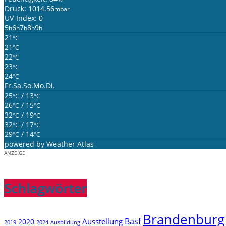
Druck: 1014.56
mbar
UV-Index: 0
5
6
7
8
9
h
h
h
h
h
21
°C
21
°C
22
°C
23
°C
24
°C
Fr.
Sa.
So.
Mo.
Di.
25
/ 13
°C
°C
26
/ 15
°C
°C
32
/ 19
°C
°C
32
/ 17
°C
°C
29
/ 14
°C
°C
powered by
Weather Atlas
ANZEIGE
Schlagwörter
Brandenburg
Basf
Ausstellung
2020
2019
2024
Ausbildung