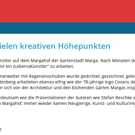
t vielen kreativen Höhepunkten
stler auf dem Margahof der Gartenstadt Marga. Nach Monaten des
 ein (Lebens)Künstler“ zu arbeiten.
merwetter mit Regeneinschüben wurde gedichtet, gezeichnet, gele
enberg arbeiteten ebenso eifrig wie der 78-jährige Ingo Cesaro,
ßen sich von der Architektur und den blühenden Gärten Margas insp
utsam wie die Präsentationen der Autoren wie Stefan Reschke au
 Margahof, immer wieder kamen Neugierige, Kunst- und Kulturinte
r