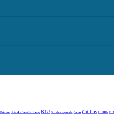
BTU
Cottbus
DT
Brieske/Senftenberg
DEKRA
Brieske
Bundestagswahl
Calau