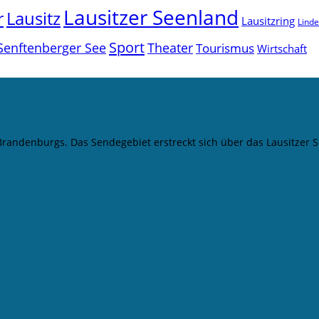
Lausitzer Seenland
r
Lausitz
Lausitzring
Lind
Sport
Senftenberger See
Theater
Tourismus
Wirtschaft
 Brandenburgs. Das Sendegebiet erstreckt sich über das Lausitze