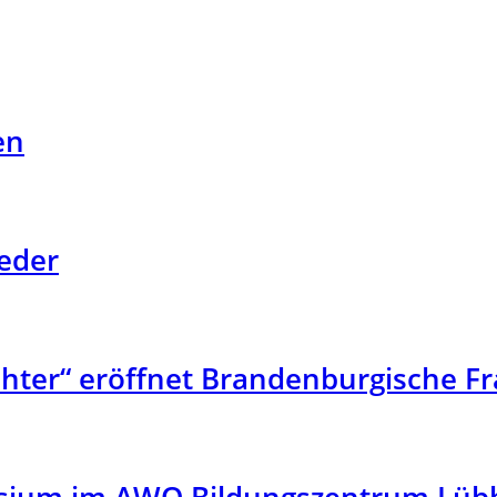
en
eder
ichter“ eröffnet Brandenburgische 