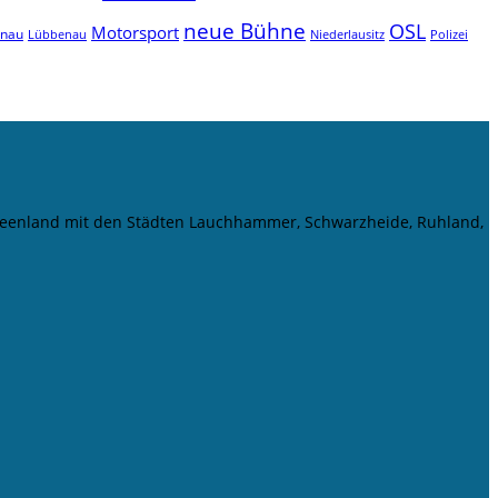
neue Bühne
OSL
Motorsport
enau
Niederlausitz
Lübbenau
Polizei
r Seenland mit den Städten Lauchhammer, Schwarzheide, Ruhland,