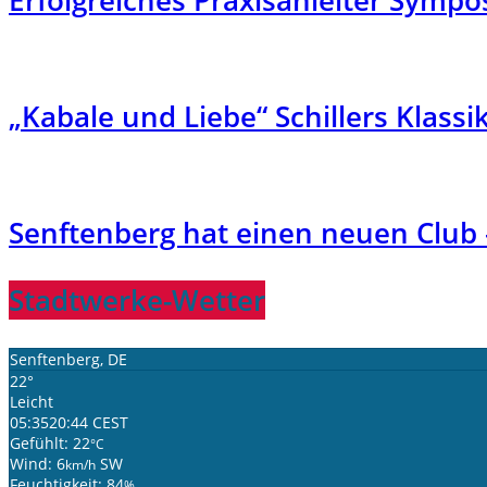
Erfolgreiches Praxisanleiter Sym
„Kabale und Liebe“ Schillers Klas
Senftenberg hat einen neuen Club 
Stadtwerke-Wetter
Senftenberg, DE
22°
Leicht
05:35
20:44 CEST
Gefühlt: 22
°C
Wind: 6
SW
km/h
Feuchtigkeit: 84
%