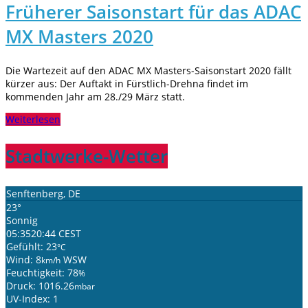
Früherer Saisonstart für das ADAC
MX Masters 2020
Die Wartezeit auf den ADAC MX Masters-Saisonstart 2020 fällt
kürzer aus: Der Auftakt in Fürstlich-Drehna findet im
kommenden Jahr am 28./29 März statt.
Weiterlesen
Stadtwerke-Wetter
Senftenberg, DE
23°
Sonnig
05:35
20:44 CEST
Gefühlt: 23
°C
Wind: 8
WSW
km/h
Feuchtigkeit: 78
%
Druck: 1016.26
mbar
UV-Index: 1