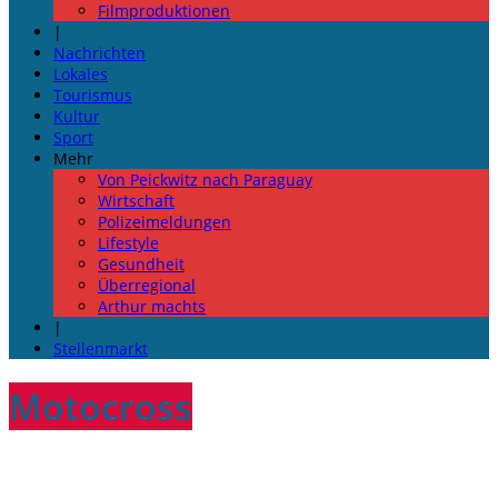
Filmproduktionen
|
Nachrichten
Lokales
Tourismus
Kultur
Sport
Mehr
Von Peickwitz nach Paraguay
Wirtschaft
Polizeimeldungen
Lifestyle
Gesundheit
Überregional
Arthur machts
|
Stellenmarkt
Motocross