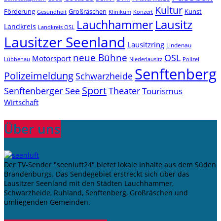
Kultur
Förderung
Großräschen
Kunst
Konzert
Gesundheit
Klinikum
Lauchhammer
Lausitz
Landkreis
Landkreis OSL
Lausitzer Seenland
Lausitzring
Lindenau
neue Bühne
OSL
Motorsport
Niederlausitz
Lübbenau
Polizei
Senftenberg
Polizeimeldung
Schwarzheide
Sport
Senftenberger See
Theater
Tourismus
Wirtschaft
Über uns
Der TV-Sender "seenluft24" bietet lokale Inhalte aus dem Süden
Brandenburgs. Das Sendegebiet erstreckt sich über das
Lausitzer Seenland mit den Städten Lauchhammer,
Schwarzheide, Ruhland, Senftenberg, Großräschen und
umliegenden Gemeinden.