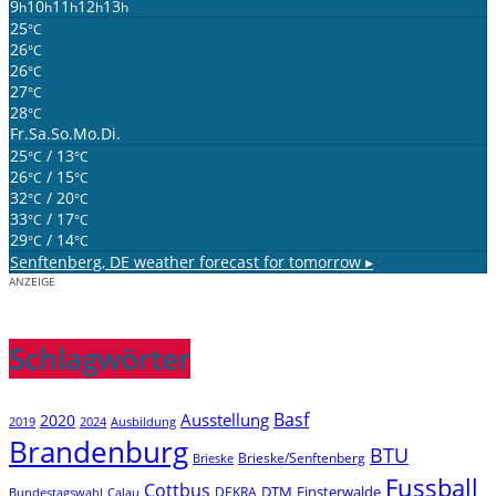
9
10
11
12
13
h
h
h
h
h
25
°C
26
°C
26
°C
27
°C
28
°C
Fr.
Sa.
So.
Mo.
Di.
25
/ 13
°C
°C
26
/ 15
°C
°C
32
/ 20
°C
°C
33
/ 17
°C
°C
29
/ 14
°C
°C
Senftenberg, DE
weather forecast for tomorrow ▸
ANZEIGE
Schlagwörter
Basf
Ausstellung
2020
2019
2024
Ausbildung
Brandenburg
BTU
Brieske/Senftenberg
Brieske
Fussball
Cottbus
DTM
Finsterwalde
DEKRA
Bundestagswahl
Calau